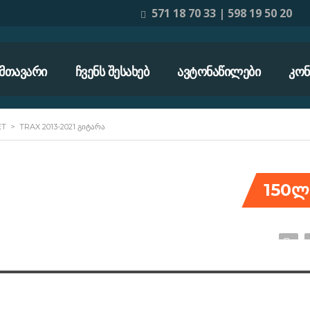
571 18 70 33 | 598 19 50 20
ᲛᲗᲐᲕᲐᲠᲘ
ᲩᲕᲔᲜᲡ ᲨᲔᲡᲐᲮᲔᲑ
ᲐᲕᲢᲝᲜᲐᲬᲘᲚᲔᲑᲘ
ᲙᲝᲜ
ET
>
TRAX 2013-2021 ᲒᲘᲢᲐᲠᲐ
150ლ