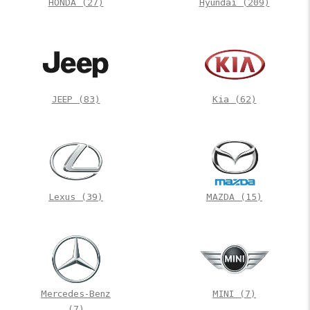
HONDA
(27)
Hyundai
(209)
JEEP
(83)
Kia
(62)
Lexus
(39)
MAZDA
(15)
Mercedes-Benz
MINI
(7)
(7)