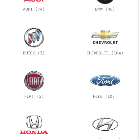
AUDI
(74)
BMW
(40)
BUICK
(7)
CHEVROLET
(184)
FIAT
(2)
Ford
(107)