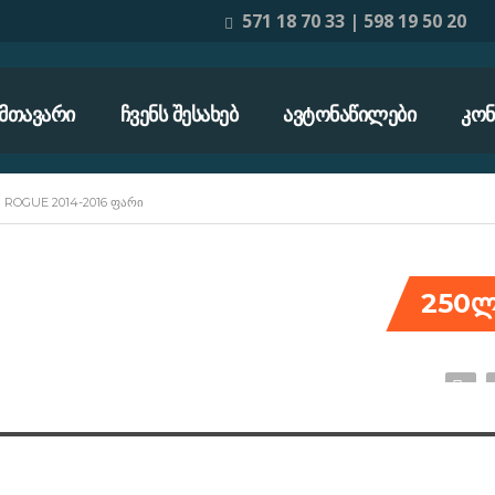
571 18 70 33 | 598 19 50 20
ᲛᲗᲐᲕᲐᲠᲘ
ᲩᲕᲔᲜᲡ ᲨᲔᲡᲐᲮᲔᲑ
ᲐᲕᲢᲝᲜᲐᲬᲘᲚᲔᲑᲘ
ᲙᲝᲜ
>
ROGUE 2014-2016 ᲤᲐᲠᲘ
250