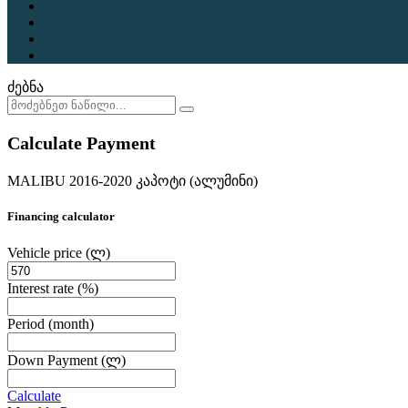
ძებნა
Calculate Payment
MALIBU 2016-2020 კაპოტი (ალუმინი)
Financing calculator
Vehicle price
(ლ)
Interest rate
(%)
Period
(month)
Down Payment
(ლ)
Calculate