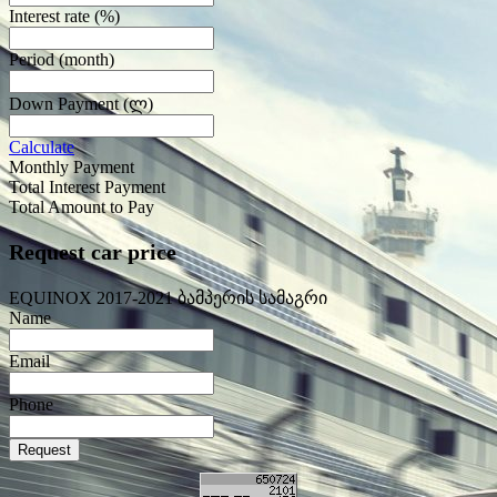
Interest rate
(%)
Period
(month)
Down Payment
(ლ)
Calculate
Monthly Payment
Total Interest Payment
Total Amount to Pay
Request car price
EQUINOX 2017-2021 ბამპერის სამაგრი
Name
Email
Phone
Request