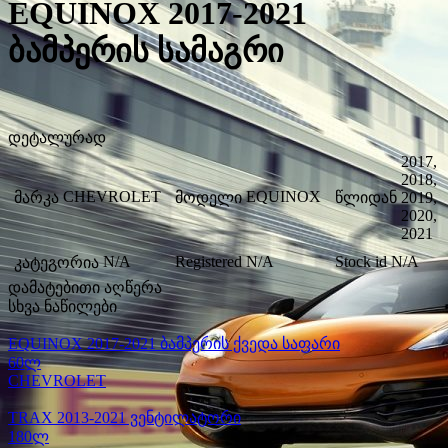
EQUINOX 2017-2021
ბამპერის სამაგრი
დეტალურად
2017,
2018,
CHEVROLET
EQUINOX
მარკა
მოდელი
წლიდან
2019,
2020,
2021
N/A
Registered
N/A
Stock id
N/A
კატეგორია
დამატებითი აღწერა
სხვა ნაწილები
EQUINOX 2017-2021 ბამპერის ქვედა საფარი
60ლ
CHEVROLET
TRAX 2013-2021 ვენტილატორი
180ლ