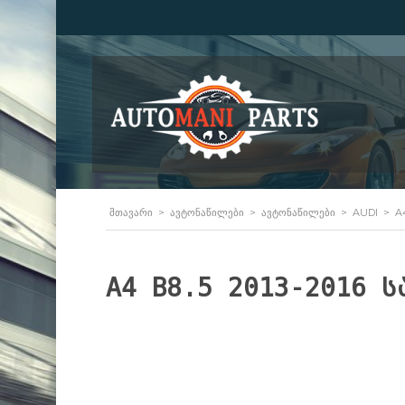
ᲛᲗᲐᲕᲐᲠᲘ
>
ᲐᲕᲢᲝᲜᲐᲬᲘᲚᲔᲑᲘ
>
ᲐᲕᲢᲝᲜᲐᲬᲘᲚᲔᲑᲘ
>
AUDI
>
A
A4 B8.5 2013-2016 ს